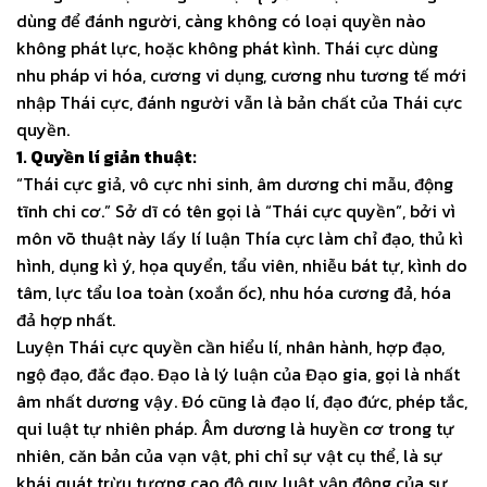
dùng để đánh người, càng không có loại quyền nào
không phát lực, hoặc không phát kình. Thái cực dùng
nhu pháp vi hóa, cương vi dụng, cương nhu tương tế mới
nhập Thái cực, đánh người vẫn là bản chất của Thái cực
quyền.
1. Quyền lí giản thuật:
“Thái cực giả, vô cực nhi sinh, âm dương chi mẫu, động
tĩnh chi cơ.” Sở dĩ có tên gọi là “Thái cực quyền”, bởi vì
môn võ thuật này lấy lí luận Thía cực làm chỉ đạo, thủ kì
hình, dụng kì ý, họa quyển, tẩu viên, nhiễu bát tự, kình do
tâm, lực tẩu loa toàn (xoắn ốc), nhu hóa cương đả, hóa
đả hợp nhất.
Luyện Thái cực quyền cần hiểu lí, nhân hành, hợp đạo,
ngộ đạo, đắc đạo. Đạo là lý luận của Đạo gia, gọi là nhất
âm nhất dương vậy. Đó cũng là đạo lí, đạo đức, phép tắc,
qui luật tự nhiên pháp. Âm dương là huyền cơ trong tự
nhiên, căn bản của vạn vật, phi chỉ sự vật cụ thể, là sự
khái quát trừu tượng cao độ quy luật vận động của sự