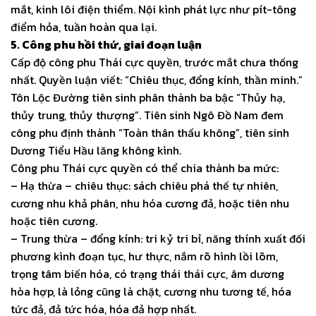
mắt, kinh lôi điện thiểm. Nội kình phát lực như pít-tông
điểm hỏa, tuần hoàn qua lại.
5. Công phu hồi thứ, giai đoạn luận
Cấp độ công phu Thái cực quyền, trước mắt chưa thống
nhất. Quyền luận viết: “Chiêu thục, đổng kính, thần minh.”
Tôn Lộc Đường tiên sinh phân thành ba bậc “Thủy hạ,
thủy trung, thủy thượng”. Tiên sinh Ngô Đồ Nam đem
công phu định thành “Toàn thân thấu không”, tiên sinh
Dương Tiểu Hầu lăng không kình.
Công phu Thái cực quyền có thể chia thành ba mức:
– Hạ thừa – chiêu thục: sách chiêu phá thế tự nhiên,
cương nhu khả phân, nhu hóa cương đả, hoặc tiên nhu
hoặc tiên cương.
– Trung thừa – đổng kính: tri kỷ tri bỉ, năng thính xuất đối
phương kình đoạn tục, hư thực, nắm rõ hình lồi lõm,
trọng tâm biến hóa, có trạng thái thái cực, âm dương
hòa hợp, là lỏng cũng là chặt, cương nhu tương tế, hóa
tức đả, đả tức hóa, hóa đả hợp nhất.