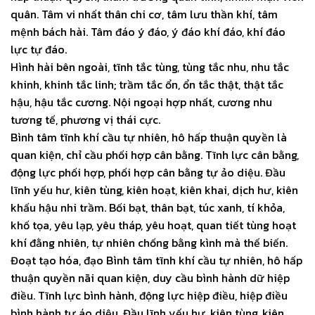
quân. Tâm vi nhất thân chi cơ, tâm lưu thần khí, tâm
mệnh bách hài. Tâm đáo ý đáo, ý đáo khí đáo, khí đáo
lực tự đáo.
Hình hài bên ngoài, tĩnh tắc tùng, tùng tắc nhu, nhu tắc
khinh, khinh tắc linh; trầm tắc ổn, ổn tắc thật, thật tắc
hậu, hậu tắc cương. Nội ngoại hợp nhất, cương nhu
tương tế, phương vị thái cực.
Bình tâm tĩnh khí cầu tự nhiên, hô hấp thuận quyền là
quan kiện, chỉ cầu phối hợp cân bằng. Tĩnh lực cân bằng,
động lực phối hợp, phối hợp cân bằng tự ảo diệu. Đầu
lĩnh yếu hư, kiên tùng, kiên hoạt, kiên khai, dịch hư, kiên
khấu hậu nhi trầm. Bối bạt, thân bạt, túc xanh, tí khỏa,
khố tọa, yêu lạp, yêu tháp, yêu hoạt, quan tiết tùng hoạt
khí đằng nhiên, tự nhiên chống bằng kình mà thế biến.
Đoạt tạo hóa, đạo Bình tâm tĩnh khí cầu tự nhiên, hô hấp
thuận quyền nãi quan kiện, duy cầu bình hành dữ hiệp
điều. Tĩnh lực bình hành, động lực hiệp điều, hiệp điều
bình hành tự áo diệu. Đầu lĩnh yếu hư, kiên tùng, kiên