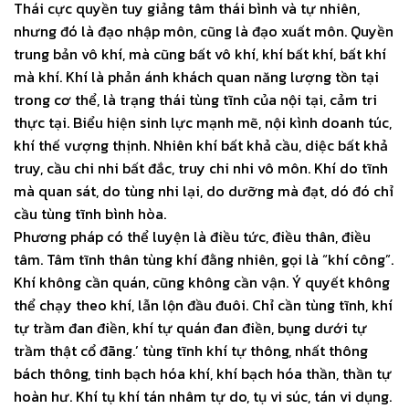
Thái cực quyền tuy giảng tâm thái bình và tự nhiên,
nhưng đó là đạo nhập môn, cũng là đạo xuất môn. Quyền
trung bản vô khí, mà cũng bất vô khí, khí bất khí, bất khí
mà khí. Khí là phản ánh khách quan năng lượng tồn tại
trong cơ thể, là trạng thái tùng tĩnh của nội tại, cảm tri
thực tại. Biểu hiện sinh lực mạnh mẽ, nội kình doanh túc,
khí thế vượng thịnh. Nhiên khí bất khả cầu, diệc bất khả
truy, cầu chi nhi bất đắc, truy chi nhi vô môn. Khí do tĩnh
mà quan sát, do tùng nhi lại, do dưỡng mà đạt, dó đó chỉ
cầu tùng tĩnh bình hòa.
Phương pháp có thể luyện là điều tức, điều thân, điều
tâm. Tâm tĩnh thân tùng khí đằng nhiên, gọi là “khí công”.
Khí không cần quán, cũng không cần vận. Ý quyết không
thể chạy theo khí, lẫn lộn đầu đuôi. Chỉ cần tùng tĩnh, khí
tự trầm đan điền, khí tự quán đan điền, bụng dưới tự
trầm thật cổ đãng.’ tùng tĩnh khí tự thông, nhất thông
bách thông, tinh bạch hóa khí, khí bạch hóa thần, thần tự
hoàn hư. Khí tụ khí tán nhâm tự do, tụ vi súc, tán vi dụng.