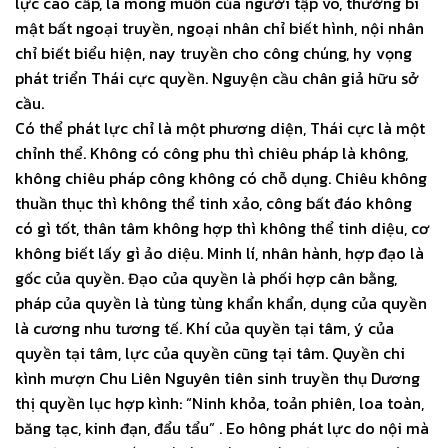
lực cao cấp, là mong muốn của người tập võ, thường bí
mật bất ngoại truyền, ngoại nhân chỉ biết hình, nội nhân
chỉ biết biểu hiện, nay truyền cho công chúng, hy vọng
phát triển Thái cực quyền. Nguyện cầu chân giả hữu sở
cầu.
Có thể phát lực chỉ là một phương diện, Thái cực là một
chỉnh thể. Không có công phu thì chiêu pháp là không,
không chiêu pháp công không có chỗ dụng. Chiêu không
thuần thục thì không thể tinh xảo, công bất đáo không
có gì tốt, thân tâm không hợp thì không thể tinh diệu, cơ
không biết lấy gì ảo diệu. Minh lí, nhân hành, hợp đạo là
gốc của quyền. Đạo của quyền là phối hợp cân bằng,
pháp của quyền là tùng tùng khẩn khẩn, dụng của quyền
là cương nhu tương tế. Khí của quyền tại tâm, ý của
quyền tại tâm, lực của quyền cũng tại tâm. Quyền chi
kình mượn Chu Liên Nguyên tiên sinh truyền thụ Dương
thị quyền lục hợp kình: “Ninh khỏa, toản phiên, loa toàn,
băng tạc, kinh đạn, đẩu tẩu” . Eo hông phát lực do nội mà