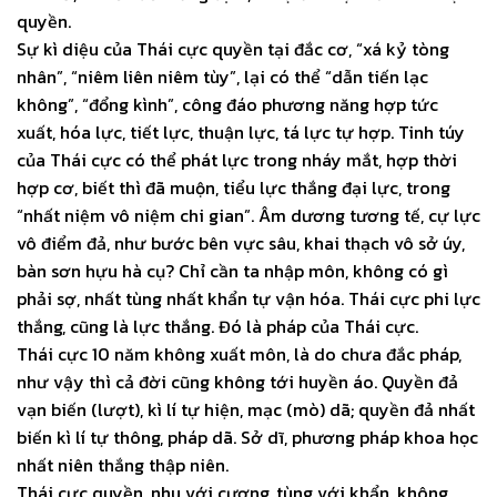
quyền.
Sự kì diệu của Thái cực quyền tại đắc cơ, “xá kỷ tòng
nhân”, “niêm liên niêm tùy”, lại có thể “dẫn tiến lạc
không”, “đổng kình”, công đáo phương năng hợp tức
xuất, hóa lực, tiết lực, thuận lực, tá lực tự hợp. Tinh túy
của Thái cực có thể phát lực trong nháy mắt, hợp thời
hợp cơ, biết thì đã muộn, tiểu lực thắng đại lực, trong
“nhất niệm vô niệm chi gian”. Âm dương tương tế, cự lực
vô điểm đả, như bước bên vực sâu, khai thạch vô sở úy,
bàn sơn hựu hà cụ? Chỉ cần ta nhập môn, không có gì
phải sợ, nhất tùng nhất khẩn tự vận hóa. Thái cực phi lực
thắng, cũng là lực thắng. Đó là pháp của Thái cực.
Thái cực 10 năm không xuất môn, là do chưa đắc pháp,
như vậy thì cả đời cũng không tới huyền áo. Quyền đả
vạn biến (lượt), kì lí tự hiện, mạc (mò) dã; quyền đả nhất
biến kì lí tự thông, pháp dã. Sở dĩ, phương pháp khoa học
nhất niên thắng thập niên.
Thái cực quyền, nhu với cương, tùng với khẩn, không