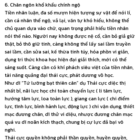
6. Chân ngôn khổ khẩu chính ngộ
Tiền nhân luận, đa số mượn hiện tượng sự vật để nói lí,
cần cá nhân thể ngộ, vả lại, văn tự khó hiểu, không thể
chủ quan dựa vào chữ, quan trọng phải hiểu tiền nhân
nói thế nào. Người nay không được nệ cổ, cần bỏ giả giữ
thật, bỏ thô giữ tinh, càng không thể lấy sai lầm truyền
sai lầm, cần sửa sai, kế thừa tinh túy, hóa phồn vi giản,
dụng tri thức khoa học hiện đại giải thích, mới có thể
sáng suốt. Càng cần có khí phách siêu việt của tiền nhân,
tài năng quảng đại thái cực, phát dương võ học.
Như dĩ “Tứ lưỡng bạt thiên cân” dụ Thái cực diệc thị
nhất bỉ, nãi lực học chi toàn chuyển lực ( li tâm lực,
hướng tâm lực, loa toàn lực ), giang can lực ( chi điểm
lực, tĩnh lực, bình hành lực, động lực ) chi vận dụng, thiết
mạc đương chân, dĩ thử vi diệu, nhược đương chân mạc
quá vu dĩ noãn kích thạch, chung bị cự lực đả bại vô
nghi.
Thái cực quyền không phải thần quyền, huyền quyền,