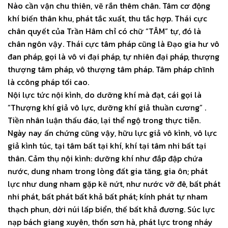
Nào cần vận chu thiên, vẽ rắn thêm chân. Tâm cơ động
khí biến thân khu, phát tắc xuất, thu tắc hợp. Thái cực
chân quyết của Trần Hâm chỉ có chữ “TÂM” tự, đó là
chân ngôn vậy. Thái cực tâm pháp cũng là Đạo gia hư vô
đan pháp, gọi là vô vi đại pháp, tự nhiên đại pháp, thượng
thượng tâm pháp, vô thượng tâm pháp. Tâm pháp chĩnh
là ccông pháp tối cao.
Nội lực tức nội kình, do dưỡng khí mà đạt, cái gọi là
“Thượng khí giả vô lực, dưỡng khí giả thuần cương” .
Tiền nhân luận thấu đáo, lại thể ngộ trong thực tiễn.
Ngày nay ấn chứng cũng vậy, hữu lực giả vô kình, vô lực
giả kình túc, tại tâm bất tại khí, khí tại tâm nhi bất tại
thân. Cảm thụ nội kình: dưỡng khí như đắp đập chứa
nước, dung nham trong lòng đất gia tăng, gia ôn; phát
lực như dung nham gặp kẽ nứt, như nước vỡ đê, bất phát
nhi phát, bất phát bất khả bất phát; kính phát tự nham
thạch phun, dời núi lấp biển, thế bất khả đương. Súc lực
nạp bách giang xuyên, thốn sơn hà, phát lực trong nháy