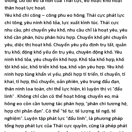
thông. Do đó eo là hồn của Thái cực, eo hoạt: khố hoạt
thân hoạt lực hoạt.
Yêu khố chi công – công phu eo hông, Thái cực phát lực
chi tông, yêu ninh khố tỏa, lực xuất kình túc. Thái cực
nhu cầu, phi chuyển yêu khố, nhu cầu chỉ là hoạt yêu, yêu
khố cần phân, hữu phân hữu hợp. Chuyển khố phi chuyển
yêu, diệc thị hoạt khố. Chuyển yêu yếu định trụ tất, quản
trụ khố; động khố yếu ổn trụ yêu, chuyên động khố. Yêu
ninh khố tỏa, yêu chuyển khố hợp. Khố tỏa khố hợp, khố
tồi khố súc, khố triển khố tọa, khố vận yêu hợp. Yêu khố
ninh hợp tùng khẩn vi yếu, phối hợp tí triển, tí chuyển, tí
khai, tí hợp, thủ chuyển, oản phiên, yêu trung đẩu đạn,
thân ninh loa toàn, chi thể lực hiện, kì luyện thị vị “đẩu
linh” . Không chỉ cần có thể hoạt hông, chuyển eo, mà
hông eo còn cần tương tác phân hợp, “phân chi tương hệ,
hợp chi phản đạn”. Có thể “tế tư, tế lượng, tế ngộ, tế
nghiệm”. Luyện tập phát lực “đẩu linh”, là phương pháp
tổng hợp phát lực của Thái cực quyền, cũng là phép phát