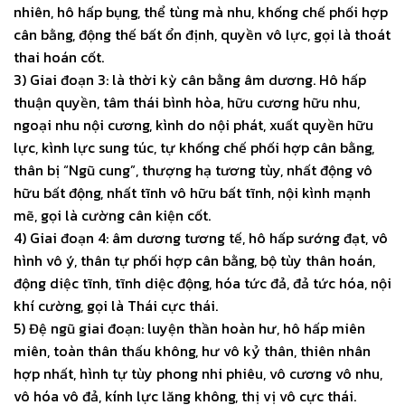
nhiên, hô hấp bụng, thể tùng mà nhu, khống chế phối hợp
cân bằng, động thế bất ổn định, quyền vô lực, gọi là thoát
thai hoán cốt.
3) Giai đoạn 3: là thời kỳ cân bằng âm dương. Hô hấp
thuận quyền, tâm thái bình hòa, hữu cương hữu nhu,
ngoại nhu nội cương, kình do nội phát, xuất quyền hữu
lực, kình lực sung túc, tự khống chế phối hợp cân bằng,
thân bị “Ngũ cung”, thượng hạ tương tùy, nhất động vô
hữu bất động, nhất tĩnh vô hữu bất tĩnh, nội kình mạnh
mẽ, gọi là cường cân kiện cốt.
4) Giai đoạn 4: âm dương tương tế, hô hấp sướng đạt, vô
hình vô ý, thân tự phối hợp cân bằng, bộ tùy thân hoán,
động diệc tĩnh, tĩnh diệc động, hóa tức đả, đả tức hóa, nội
khí cường, gọi là Thái cực thái.
5) Đệ ngũ giai đoạn: luyện thần hoàn hư, hô hấp miên
miên, toàn thân thấu không, hư vô kỷ thân, thiên nhân
hợp nhất, hình tự tùy phong nhi phiêu, vô cương vô nhu,
vô hóa vô đả, kính lực lăng không, thị vị vô cực thái.