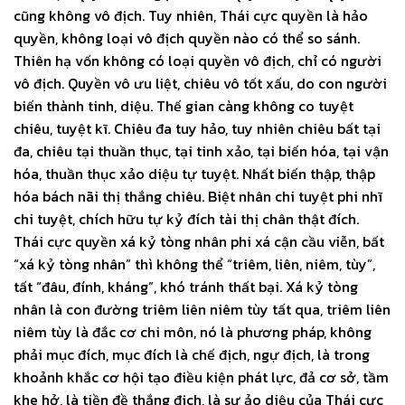
cũng không vô địch. Tuy nhiên, Thái cực quyền là hảo
quyền, không loại vô địch quyền nào có thể so sánh.
Thiên hạ vốn không có loại quyền vô địch, chỉ có người
vô địch. Quyền vô ưu liệt, chiêu vô tốt xấu, do con người
biến thành tinh, diệu. Thế gian càng không co tuyệt
chiêu, tuyệt kĩ. Chiêu đa tuy hảo, tuy nhiên chiêu bất tại
đa, chiêu tại thuần thục, tại tinh xảo, tại biến hóa, tại vận
hóa, thuần thục xảo diệu tự tuyệt. Nhất biến thập, thập
hóa bách nãi thị thắng chiêu. Biệt nhân chi tuyệt phi nhĩ
chi tuyệt, chích hữu tự kỷ đích tài thị chân thật đích.
Thái cực quyền xá kỷ tòng nhân phi xá cận cầu viễn, bất
“xá kỷ tòng nhân” thì không thể “triêm, liên, niêm, tùy”,
tất “đâu, đính, kháng”, khó tránh thất bại. Xá kỷ tòng
nhân là con đường triêm liên niêm tùy tất qua, triêm liên
niêm tùy là đắc cơ chi môn, nó là phương pháp, không
phải mục đích, mục đích là chế địch, ngự địch, là trong
khoảnh khắc cơ hội tạo điều kiện phát lực, đả cơ sở, tầm
khe hở, là tiền đề thắng địch, là sự ảo diệu của Thái cực