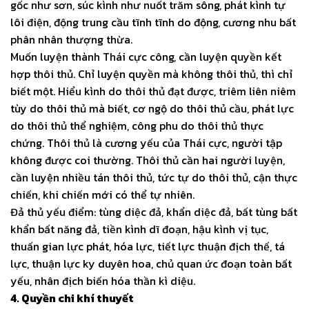
gốc như sơn, súc kình như nuốt trăm sông, phát kình tự
lôi điện, động trung cầu tĩnh tĩnh do động, cương nhu bất
phân nhân thượng thừa.
Muốn luyện thành Thái cực công, cần luyện quyền kết
hợp thôi thủ. Chỉ luyện quyền mà không thôi thủ, thì chỉ
biết một. Hiểu kình do thôi thủ đạt được, triêm liên niêm
tùy do thôi thủ mà biết, cơ ngộ do thôi thủ cầu, phát lực
do thôi thủ thể nghiệm, công phu do thôi thủ thực
chứng. Thôi thủ là cương yếu của Thái cực, người tập
không được coi thường. Thôi thủ cần hai người luyện,
cần luyện nhiều tán thôi thủ, tức tự do thôi thủ, cận thực
chiến, khi chiến mới có thể tự nhiên.
Đả thủ yếu điểm: tùng diệc đả, khẩn diệc đả, bất tùng bất
khẩn bất năng đả, tiền kình dĩ đoạn, hậu kình vị tục,
thuấn gian lực phát, hóa lực, tiết lực thuận địch thế, tá
lực, thuận lực ky duyên hoa, chủ quan ức đoạn toàn bất
yếu, nhân địch biến hóa thần kì diệu.
4. Quyền chi khí thuyết