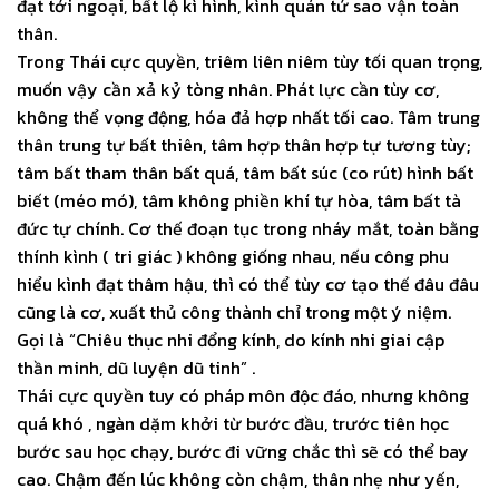
đạt tới ngoại, bất lộ kì hình, kình quán tứ sao vận toàn
thân.
Trong Thái cực quyền, triêm liên niêm tùy tối quan trọng,
muốn vậy cần xả kỷ tòng nhân. Phát lực cần tùy cơ,
không thể vọng động, hóa đả hợp nhất tối cao. Tâm trung
thân trung tự bất thiên, tâm hợp thân hợp tự tương tùy;
tâm bất tham thân bất quá, tâm bất súc (co rút) hình bất
biết (méo mó), tâm không phiền khí tự hòa, tâm bất tà
đức tự chính. Cơ thế đoạn tục trong nháy mắt, toàn bằng
thính kình ( tri giác ) không giống nhau, nếu công phu
hiểu kình đạt thâm hậu, thì có thể tùy cơ tạo thế đâu đâu
cũng là cơ, xuất thủ công thành chỉ trong một ý niệm.
Gọi là “Chiêu thục nhi đổng kính, do kính nhi giai cập
thần minh, dũ luyện dũ tinh” .
Thái cực quyền tuy có pháp môn độc đáo, nhưng không
quá khó , ngàn dặm khởi từ bước đầu, trước tiên học
bước sau học chạy, bước đi vững chắc thì sẽ có thể bay
cao. Chậm đến lúc không còn chậm, thân nhẹ như yến,