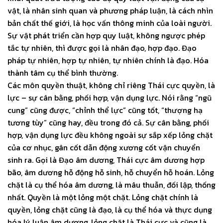
vật, là nhân sinh quan và phương pháp luận, là cách nhìn
bản chất thế giới, là học vấn thông minh của loài người.
Sự vật phát triển cần hợp quy luật, không ngược phép
tắc tự nhiên, thì được gọi là nhân đạo, hợp đạo. Đạo
pháp tự nhiên, hợp tự nhiên, tự nhiên chính là đạo. Hóa
thành tâm cụ thể bình thường.
Các môn quyền thuật, không chỉ riêng Thái cực quyền, là
lực – sự cân bằng, phối hợp, vận dụng lực. Nói rằng “ngũ
cung” cũng được, “chỉnh thể lực” cũng tốt, “thượng hạ
tương tùy” cũng hay, đều trong đó cả. Sự cân bằng, phối
hợp, vận dụng lực đều không ngoài sự sắp xếp lỏng chặt
của cơ nhục, gân cốt dẫn động xương cốt vận chuyển
sinh ra. Gọi là Đạo âm dương, Thái cực âm dương hợp
bão, âm dương hỗ động hỗ sinh, hỗ chuyển hỗ hoán. Lỏng
chặt là cụ thể hóa âm dương, là mâu thuẫn, đối lập, thống
nhất. Quyền là một lỏng một chặt. Lỏng chặt chính là
quyền, lỏng chặt cũng là đạo, là cụ thể hóa và thực dụng
hóa lý luận âm dương, lỏng chặt là Thái cực và cũng là