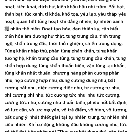
hoạt, kiên khai, dịch hư, kiên khấu hậu nhi trầm. Bối bạt,
thân bạt, túc xanh, tí khỏa, khố tọa, yêu lạp, yêu tháp, yêu
hoạt, quan tiết tùng hoạt khí đằng nhiên, tự nhiên xanh
掤 nhân thế biến. Đoạt tạo hóa, đạo thiên ky, cần hiểu
biến hóa âm dương hư thật, tùng trung cầu, tĩnh trung
ngộ, khẩn trung đắc, thôi thủ nghiệm, chiến trung dụng.
Tùng khẩn nhập thủ, phân tùng phân khẩn, tùng khẩn
tương hệ, khẩn trung cầu tùng, tùng trung cầu khẩn, tùng
khẩn hợp dung, tùng khẩn thuấn biến, vận tùng lạc khẩn,
tùng khẩn nhất thuấn, phương năng phân cương phân
nhu, hợp cương hợp nhu, dung cương dung nhu, bất
cương bất nhu, diệc cương diệc nhu, tự cương tự nhu,
phi cương phi nhu, tức cương tức nhu, nhu tức cương,
cương tức nhu, cương nhu thuấn biến, phiêu hốt bất định,
vô lực căn, vô lực nguyên, vô trệ điểm, vô hình, vô tượng,
bất dụng ý, nhất thiết giai tại tự nhiên trung, tự nhiên nhi
siêu nhiên. Khí cơ động, không đâu không cương nhu, tức
có thể đạt tiền nhân nói “Thái cực bất dụng thủ, hồn thân