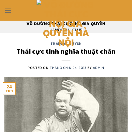
Skip
to
content
VÕ ĐƯỜNG THÁI CỰC NỘI GIA QUYỀN
HANOI TAIJI CLUB
THÁI CỰC QUYỀN
Thái cực tinh nghĩa thuật chân
POSTED ON
THÁNG CHÍN 24, 2013
BY
ADMIN
24
Th9