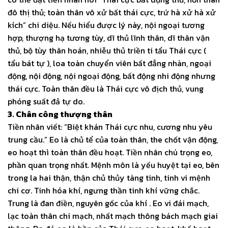
đô thị thủ; toàn thân vô xử bất thái cực, trứ hà xử hà xử
kích” chi diệu. Nếu hiểu được lý này, nội ngoại tương
hợp, thượng hạ tương tùy, dĩ thủ lĩnh thân, dĩ thân vận
thủ, bộ tùy thân hoán, nhiễu thủ triền ti tẩu Thái cực (
tẩu bát tự ), loa toàn chuyển viên bất đẳng nhàn, ngoại
động, nội động, nội ngoại động, bất động nhi động nhưng
thái cực. Toàn thân đều là Thái cực vô địch thủ, vung
phóng suất đả tự do.
3. Chân công thượng thân
Tiền nhân viết: “Biệt khán Thái cực nhu, cương nhu yêu
trung cầu.” Eo là chủ tể của toàn thân, the chốt vận động,
eo hoạt thì toàn thân đều hoạt. Tiền nhân chú trọng eo,
phần quan trọng nhất. Mệnh môn là yếu huyệt tại eo, bên
trong la hai thận, thận chủ thủy tàng tinh, tinh vi mệnh
chi cơ. Tinh hóa khí, ngưng thần tinh khí vững chắc.
Trung là đan điền, nguyên gốc của khí . Eo vi đái mạch,
lạc toàn thân chi mạch, nhất mạch thông bách mạch giai