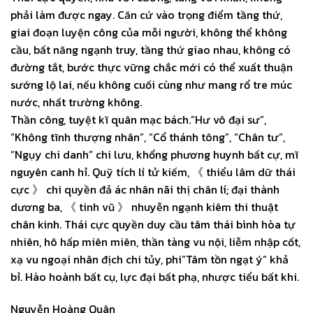
phải làm được ngay. Căn cứ vào trọng điểm tầng thứ,
giai đoạn luyện công của mỗi người, không thể không
cầu, bất năng ngạnh truy, tầng thứ giao nhau, không có
đường tắt, bước thực vững chắc mới có thể xuất thuận
sướng lộ lai, nếu không cuối cùng như mang rổ tre múc
nước, nhất trường không.
Thần công, tuyệt kĩ quân mạc bách.”Hư vô đại sư”,
“Không tĩnh thượng nhân”, “Cổ thánh tông”, “Chân tư”,
“Ngụy chi danh” chi lưu, khổng phương huynh bất cự, mĩ
nguyên canh hỉ. Quỹ tích lí tử kiếm, 《 thiểu lâm dữ thái
cực 》 chi quyền đả ác nhân nãi thị chân lí; đại thành
dương ba, 《 tinh vũ 》 nhuyễn ngạnh kiêm thi thuật
chân kinh. Thái cực quyền duy cầu tâm thái bình hòa tự
nhiên, hô hấp miên miên, thần tàng vu nội, liễm nhập cốt,
xạ vu ngoại nhân địch chi tủy, phi”Tâm tồn ngạt ý” khả
bỉ. Hào hoành bất cụ, lực đại bất phạ, nhược tiểu bất khi.
Nguyễn Hoàng Quân