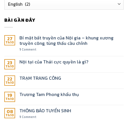
Chuyên
mục
BÀI GẦN ĐÂY
Bí mật bất truyền của Nội gia – khung xương
27
truyền công, tùng thấu cầu chỉnh
Th10
1
Comment
Nội tại của Thái cực quyền là gì?
23
Th10
TRẠM TRANG CÔNG
22
Th10
Trương Tam Phong khẩu thụ
19
Th10
THÔNG BÁO TUYỂN SINH
08
Th10
1
Comment