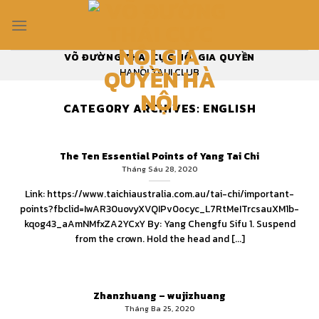
Skip
to
content
VÕ ĐƯỜNG THÁI CỰC NỘI GIA QUYỀN
HANOI TAIJI CLUB
CATEGORY ARCHIVES:
ENGLISH
The Ten Essential Points of Yang Tai Chi
Tháng Sáu 28, 2020
Link: https://www.taichiaustralia.com.au/tai-chi/important-
points?fbclid=IwAR30uovyXVQIPv0ocyc_L7RtMeITrcsauXM1b-
kqog43_aAmNMfxZA2YCxY By: Yang Chengfu Sifu 1. Suspend
from the crown. Hold the head and [...]
Zhanzhuang – wujizhuang
Tháng Ba 25, 2020