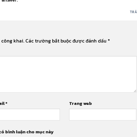
TRẢ
 công khai.
Các trường bắt buộc được đánh dấu
*
ail
*
Trang web
có bình luận cho mục này