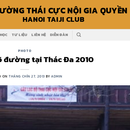
ƯỜNG THÁI CỰC NỘI GIA QUYỀN
HANOI TAIJI CLUB
 HỌC
TƯ LIỆU
LIÊN HỆ
DIỄN ĐÀN
PHOTO
õ đường tại Thác Đa 2010
D ON
THÁNG CHÍN 27, 2013
BY
ADMIN