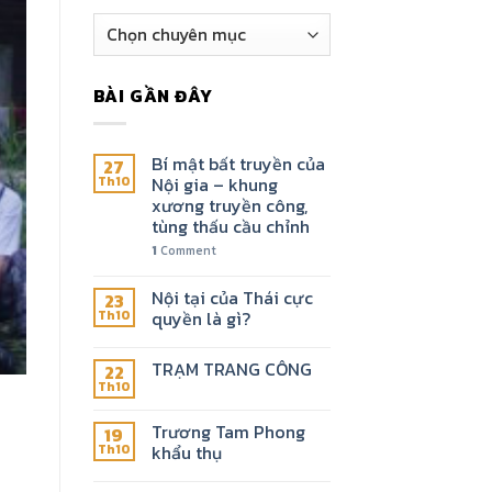
Chuyên
mục
BÀI GẦN ĐÂY
Bí mật bất truyền của
27
Nội gia – khung
Th10
xương truyền công,
tùng thấu cầu chỉnh
1
Comment
Nội tại của Thái cực
23
quyền là gì?
Th10
TRẠM TRANG CÔNG
22
Th10
Trương Tam Phong
19
khẩu thụ
Th10