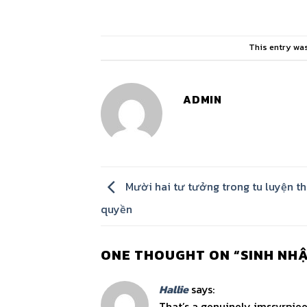
This entry wa
ADMIN
Mười hai tư tưởng trong tu luyện th
quyền
ONE THOUGHT ON “
SINH NH
Hallie
says:
That’s a genuinely imssvrpiee