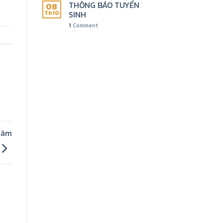
THÔNG BÁO TUYỂN
08
SINH
Th10
1
Comment
 năm